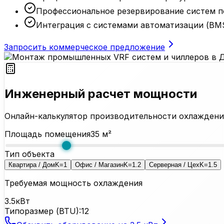
Профессиональное резервирование систем п
Интеграция с системами автоматизации (BM
Запросить коммерческое предложение
Инженерный расчет мощности
Онлайн-калькулятор производительности охлаждени
Площадь помещения
35
м²
Тип объекта
Квартира / Дом
K=
1
Офис / Магазин
K=
1.2
Серверная / Цех
K=
1.5
Требуемая мощность охлаждения
3.5
кВт
Типоразмер (BTU):
12