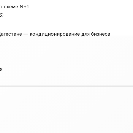
о схеме N+1
S)
я