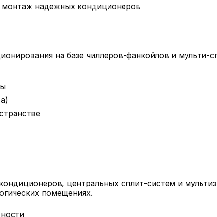
ционирования на базе чиллеров-фанкойлов и мульти-с
ры
а)
странстве
 кондиционеров, центральных сплит-систем и мульти
логических помещениях.
жности